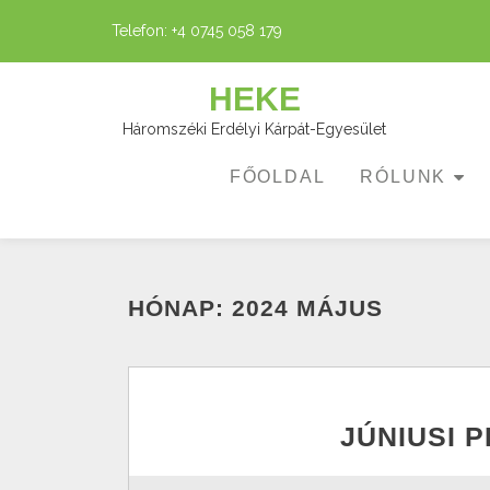
Telefon:
+4 0745 058 179
Skip
to
HEKE
content
Háromszéki Erdélyi Kárpát-Egyesület
FŐOLDAL
RÓLUNK
HÓNAP:
2024 MÁJUS
JÚNIUSI 